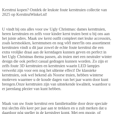
Kersttrui kopen? Ontdek de leukste foute kersttruien collectie van
2025 op KersttruiWinkel.nl!
U vindt bij ons alles voor uw Ugly Christmas: dames kersttruien,
heren kersttruien en zelfs voor kinder kerst truien bent u bij ons aan
het juiste adres. Maak uw kerst outfit compleet met leuke accessoirs,
zoals kerstsokken, kerstmutsen en nog véél meer!In ons assortiment
kersttruien vindt u dit jaar zowel de echte foute kersttrui die een
extra vrolijke draai aan de kerstdagen kunnen geven en perfect in
het Ugly Christmas thema passen, als truien met een neutraler winter
design die ook perfect casual gedragen kunnen worden. Zo zijn er
zelfs foute 3D kersttruien en kersttruien waarin LED lampjes
verwerkt zijn voor een nog het ultieme effect! De klassieke
kersttruien, ook wel bekend als Noorse truien, hebben winterse
motieven waarmee u de koude dagen van het jaar warm door kunt
brengen.Onze kersttruien zijn van uitstekende kwaliteit, waardoor u
er jarenlang plezier van kunt hebben.
Maak van uw foute kersttrui een familietraditie door deze speciale
trui slechts één keer per jaar aan te trekken en u zult merken dat u
daardoor nóg sneller in de kerstsfeer komt. Met een mooie, of