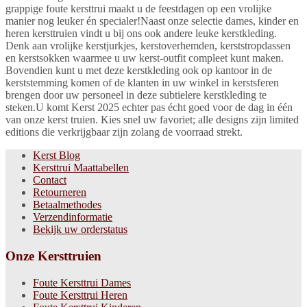
grappige foute kersttrui maakt u de feestdagen op een vrolijke
manier nog leuker én specialer!Naast onze selectie dames, kinder en
heren kersttruien vindt u bij ons ook andere leuke kerstkleding.
Denk aan vrolijke kerstjurkjes, kerstoverhemden, kerststropdassen
en kerstsokken waarmee u uw kerst-outfit compleet kunt maken.
Bovendien kunt u met deze kerstkleding ook op kantoor in de
kerststemming komen of de klanten in uw winkel in kerstsferen
brengen door uw personeel in deze subtielere kerstkleding te
steken.U komt Kerst 2025 echter pas écht goed voor de dag in één
van onze kerst truien. Kies snel uw favoriet; alle designs zijn limited
editions die verkrijgbaar zijn zolang de voorraad strekt.
Kerst Blog
Kersttrui Maattabellen
Contact
Retourneren
Betaalmethodes
Verzendinformatie
Bekijk uw orderstatus
Onze Kersttruien
Foute Kersttrui Dames
Foute Kersttrui Heren