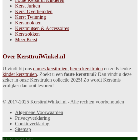
Foute Kersttrui Kinderen
Kerst Jurken
Kerst Overhemden
Kerst Twinning
Kerstmokken
Kerstmutsen & Accessoires
Kerstsokken
Meer Kerst
Over KersttruiWinkel.nl
U vindt bij ons
dames kersttruien
,
heren kersttruien
en zelfs leuke
kinder kersttruien
. Zoekt u een
foute kersttrui
? Dan vindt u deze
zeker in onze Kersttruien collectie 2025! Zo wordt Kerstmis
vrolijker dan ooit tevoren!
© 2017-2025 KersttruiWinkel.nl - Alle rechten voorbehouden
Algemene Voorwaarden
Privacyverklaring
Cookieverklaring
Sitemap
BUY FOR ME